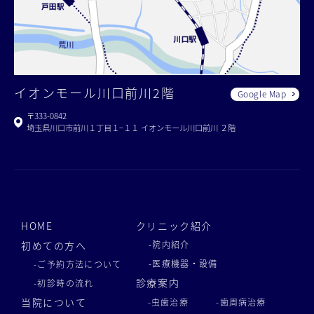
イオンモール川口前川2階
Google Map
〒333-0842
埼玉県川口市前川１丁目１−１１ イオンモール川口前川 ２階
HOME
クリニック紹介
初めての方へ
-院内紹介
-医療機器・設備
-ご予約方法について
診療案内
-初診時の流れ
当院について
-虫歯治療
-歯周病治療