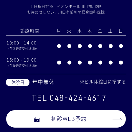
土日祝日診療、イオンモール川口前川2階
お待たせしない、川口市前川の総合歯科医院
診療時間
月
火
水
木
金
土
日
10:00 - 14:00
●
●
●
●
●
●
●
（午前最終受付13:30）
15:00 - 19:00
●
●
●
●
●
●
●
（午後最終受付18:30）
年中無休
※ビル休館日に準ずる
休診日
TEL.048-424-4617
初診WEB予約