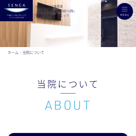
川口市前川の歯医者
「イオンモール川口前川2階」
千賀デンタルクリニック
ホーム
当院について
当院について