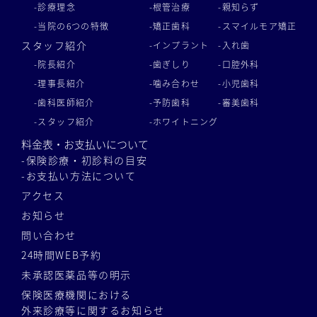
-診療理念
-根管治療
-親知らず
-当院の6つの特徴
-矯正歯科
-スマイルモア矯正
スタッフ紹介
-インプラント
-入れ歯
-院長紹介
-歯ぎしり
-口腔外科
-理事長紹介
-噛み合わせ
-小児歯科
-歯科医師紹介
-予防歯科
-審美歯科
-スタッフ紹介
-ホワイトニング
料金表・お支払いについて
-保険診療・初診料の目安
-お支払い方法について
アクセス
お知らせ
問い合わせ
24時間WEB予約
未承認医薬品等の明示
保険医療機関における
外来診療等に関するお知らせ